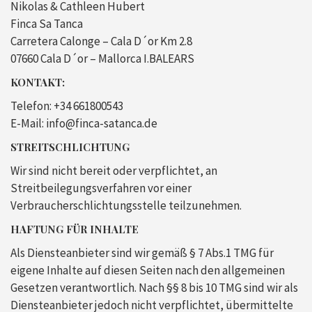
Nikolas & Cathleen Hubert
Finca Sa Tanca
Carretera Calonge – Cala D´or Km 2.8
07660 Cala D´or – Mallorca I.BALEARS
KONTAKT:
Telefon: +34 661800543
E-Mail: info@finca-satanca.de
STREITSCHLICHTUNG
Wir sind nicht bereit oder verpflichtet, an
Streitbeilegungsverfahren vor einer
Verbraucherschlichtungsstelle teilzunehmen.
HAFTUNG FÜR INHALTE
Als Diensteanbieter sind wir gemäß § 7 Abs.1 TMG für
eigene Inhalte auf diesen Seiten nach den allgemeinen
Gesetzen verantwortlich. Nach §§ 8 bis 10 TMG sind wir als
Diensteanbieter jedoch nicht verpflichtet, übermittelte