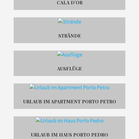
CALA D´OR
STRÄNDE
AUSFLÜGE
URLAUB IM APARTMENT PORTO PETRO
URLAUB IM HAUS PORTO PEDRO